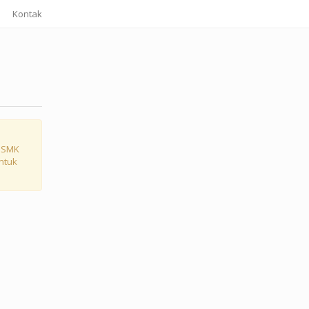
Kontak
i SMK
untuk