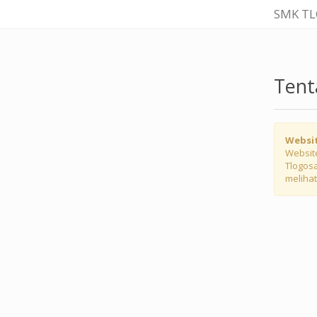
SMK T
Tent
Websi
Websit
Tlogosa
meliha